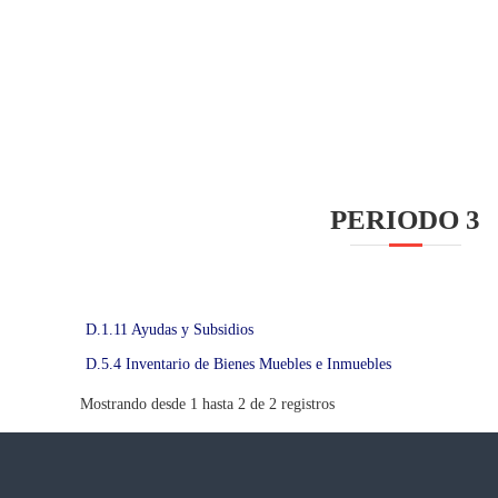
N
P
E
C
U
A
R
I
PERIODO 3
A
D
E
N
D.1.11 Ayudas y Subsidios
A
Y
D.5.4 Inventario de Bienes Muebles e Inmuebles
A
Mostrando desde 1 hasta 2 de 2 registros
R
I
T