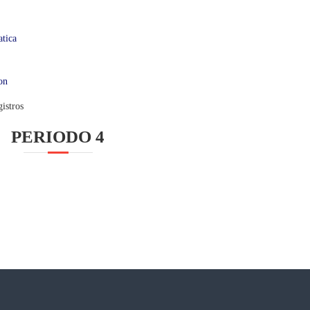
tica
on
istros
PERIODO 4