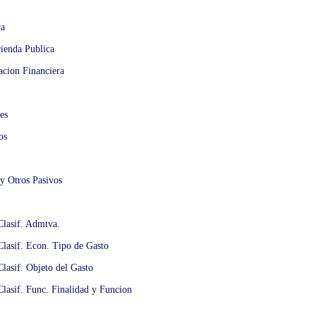
ra
cienda Publica
acion Financiera
es
os
 y Otros Pasivos
Clasif. Admtva.
Clasif. Econ. Tipo de Gasto
Clasif. Objeto del Gasto
Clasif. Func. Finalidad y Funcion