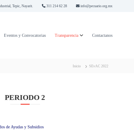
strial, Tepic, Nayarit.
311 214 62 28
info@pecuario.org.mx
Eventos y Convocatorias
Transparencia
Contactanos
Inicio
SEvAC 2022
PERIODO 2
dos de Ayudas y Subsidios