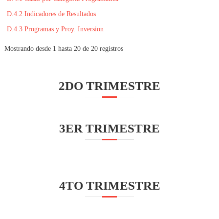
N
P
D.4.2 Indicadores de Resultados
E
D.4.3 Programas y Proy. Inversion
C
U
Mostrando desde 1 hasta 20 de 20 registros
A
R
I
2DO TRIMESTRE
A
D
E
3ER TRIMESTRE
N
A
Y
A
R
4TO TRIMESTRE
I
T
S