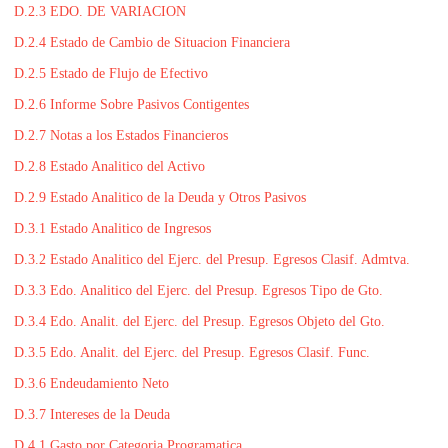
D.2.3 EDO. DE VARIACION
L
F
D.2.4 Estado de Cambio de Situacion Financiera
O
D.2.5 Estado de Flujo de Efectivo
M
D.2.6 Informe Sobre Pasivos Contigentes
E
N
D.2.7 Notas a los Estados Financieros
T
D.2.8 Estado Analitico del Activo
O
D.2.9 Estado Analitico de la Deuda y Otros Pasivos
Y
D.3.1 Estado Analitico de Ingresos
P
R
D.3.2 Estado Analitico del Ejerc. del Presup. Egresos Clasif. Admtva.
O
D.3.3 Edo. Analitico del Ejerc. del Presup. Egresos Tipo de Gto.
T
D.3.4 Edo. Analit. del Ejerc. del Presup. Egresos Objeto del Gto.
E
C
D.3.5 Edo. Analit. del Ejerc. del Presup. Egresos Clasif. Func.
C
D.3.6 Endeudamiento Neto
I
D.3.7 Intereses de la Deuda
O
D.4.1 Gasto por Categoria Programatica