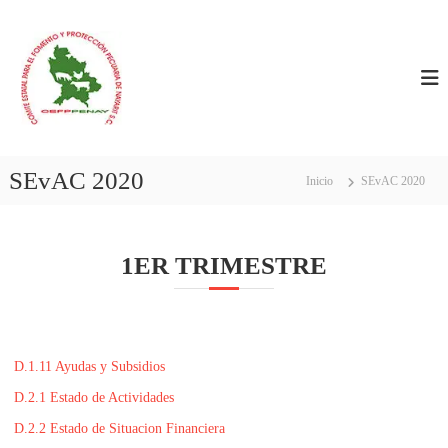
S
C
C
a
E
l
O
F
t
M
P
a
I
P
r
E
T
a
N
E
A
l
E
Y
SEvAC 2020
c
Inicio
SEvAC 2020
S
o
n
T
t
A
1ER TRIMESTRE
e
T
n
A
i
L
d
P
o
A
D.1.11 Ayudas y Subsidios
R
D.2.1 Estado de Actividades
A
D.2.2 Estado de Situacion Financiera
E