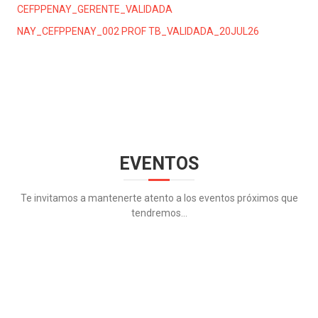
CEFPPENAY_GERENTE_VALIDADA
L
F
NAY_CEFPPENAY_002 PROF TB_VALIDADA_20JUL26
O
M
E
N
T
O
Y
EVENTOS
P
R
O
Te invitamos a mantenerte atento a los eventos próximos que
tendremos…
T
E
C
C
I
O