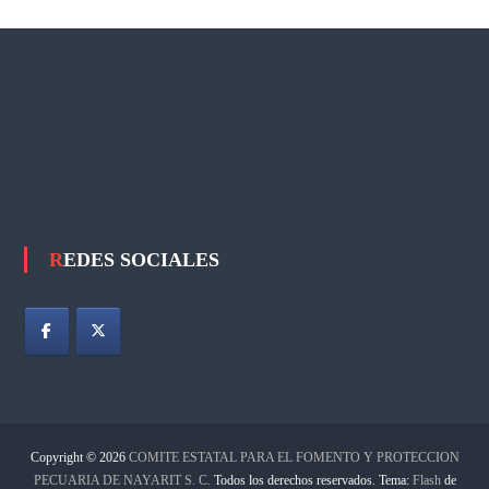
N
P
E
C
U
A
R
I
A
D
REDES SOCIALES
E
N
A
Y
A
R
I
T
Copyright © 2026
COMITE ESTATAL PARA EL FOMENTO Y PROTECCION
S
PECUARIA DE NAYARIT S. C.
Todos los derechos reservados. Tema:
Flash
de