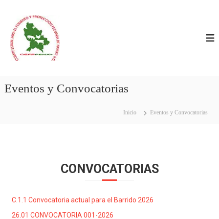
C
C
E
O
F
M
P
I
P
E
T
N
E
A
E
Y
Eventos y Convocatorias
S
T
Inicio
Eventos y Convocatorias
A
T
A
L
CONVOCATORIAS
P
A
R
C.1.1 Convocatoria actual para el Barrido 2026
A
E
26.01 CONVOCATORIA 001-2026