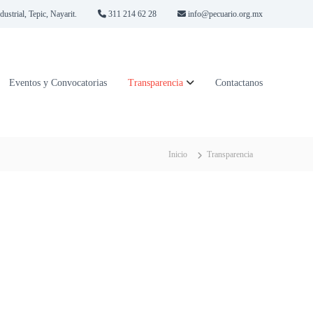
strial, Tepic, Nayarit.
311 214 62 28
info@pecuario.org.mx
Eventos y Convocatorias
Transparencia
Contactanos
Inicio
Transparencia