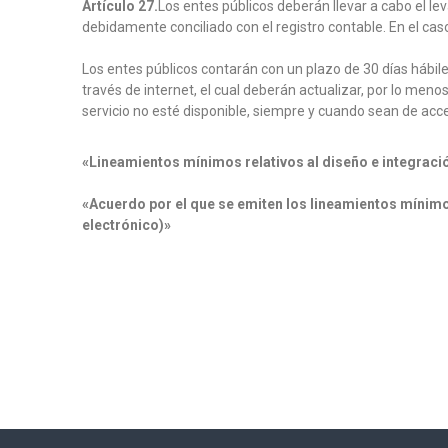
Artículo 27.
Los entes públicos deberán llevar a cabo el lev
E
debidamente conciliado con el registro contable. En el caso
L
F
Los entes públicos contarán con un plazo de 30 días hábiles
O
través de internet, el cual deberán actualizar, por lo meno
M
servicio no esté disponible, siempre y cuando sean de acce
E
N
«Lineamientos mínimos relativos al diseño e integración
T
O
«Acuerdo por el que se emiten los lineamientos mínimos 
Y
electrónico)»
P
R
O
T
E
C
C
I
O