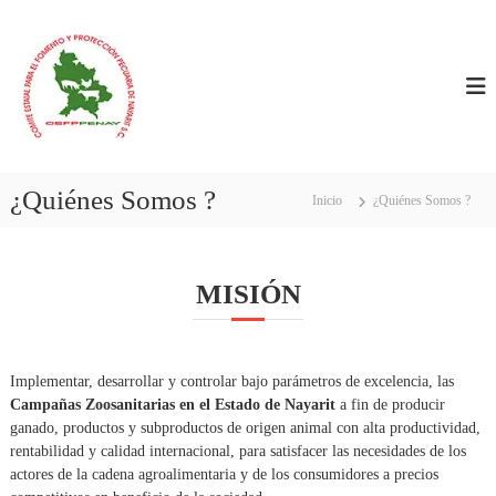
S
C
C
a
E
l
O
F
t
M
P
a
I
P
r
E
T
a
N
E
A
l
E
Y
¿Quiénes Somos ?
c
Inicio
¿Quiénes Somos ?
S
o
n
T
t
A
MISIÓN
e
T
n
A
i
L
d
P
Implementar, desarrollar y controlar bajo parámetros de excelencia, las
o
Campañas Zoosanitarias en el Estado de Nayarit
A
a fin de producir
ganado, productos y subproductos de origen animal con alta productividad,
R
rentabilidad y calidad internacional, para satisfacer las necesidades de los
A
actores de la cadena agroalimentaria y de los consumidores a precios
E