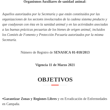
N
Organismos Auxiliares de sanidad animal:
P
E
Aquellos autorizados por la Secretaría y que están constituidos por las
C
organizaciones de los sectores involucrados de la cadena sistema producto y
U
que coadyuvan con ésta en la sanidad animal y en las actividades asociadas
A
a las buenas prácticas pecuarias de los bienes de origen animal, incluidos
los Comités de Fomento y Protección Pecuaria autorizados por la misma
R
Secretaría.
I
A
Número de Registro de
D
SENASICA
01-018/2013
E
N
Vigencia 11 de Marzo 2021
A
Y
OBJETIVOS
A
R
I
•Garantizar Zonas y Regiones Libres
y en Erradicación de Enfermedades
T
en Campaña.
S