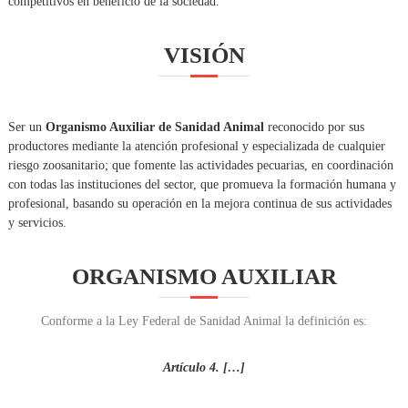
competitivos en beneficio de la sociedad.
L
F
VISIÓN
O
M
E
N
Ser un
Organismo Auxiliar de Sanidad Animal
reconocido por sus
T
productores mediante la atención profesional y especializada de cualquier
riesgo zoosanitario; que fomente las actividades pecuarias, en coordinación
O
con todas las instituciones del sector, que promueva la formación humana y
Y
profesional, basando su operación en la mejora continua de sus actividades
P
y servicios.
R
O
ORGANISMO AUXILIAR
T
E
C
Conforme a la Ley Federal de Sanidad Animal la definición es:
C
I
Artículo 4. […]
O