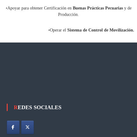
.
•Apoyar para obtener Certificación en
Buenas Prácticas Pecuarias
y de
C
Producción.
.
•Operar el
Sistema de Control de Movilización.
REDES SOCIALES