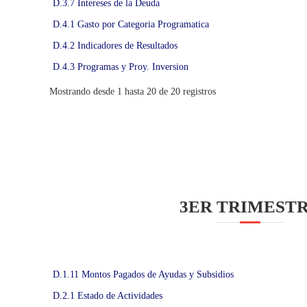
D.3.7 Intereses de la Deuda
N
D.4.1 Gasto por Categoria Programatica
P
E
D.4.2 Indicadores de Resultados
C
D.4.3 Programas y Proy. Inversion
U
Mostrando desde 1 hasta 20 de 20 registros
A
R
I
A
D
E
N
3ER TRIMEST
A
Y
A
R
I
D.1.11 Montos Pagados de Ayudas y Subsidios
T
D.2.1 Estado de Actividades