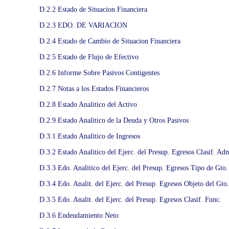
E
D.2.2 Estado de Situacion Financiera
L
D.2.3 EDO. DE VARIACION
F
O
D.2.4 Estado de Cambio de Situacion Financiera
M
D.2.5 Estado de Flujo de Efectivo
E
D.2.6 Informe Sobre Pasivos Contigentes
N
D.2.7 Notas a los Estados Financieros
T
O
D.2.8 Estado Analitico del Activo
Y
D.2.9 Estado Analitico de la Deuda y Otros Pasivos
P
D.3.1 Estado Analitico de Ingresos
R
O
D.3.2 Estado Analitico del Ejerc. del Presup. Egresos Clasif. Ad
T
D.3.3 Edo. Analitico del Ejerc. del Presup. Egresos Tipo de Gto.
E
D.3.4 Edo. Analit. del Ejerc. del Presup. Egresos Objeto del Gto.
C
D.3.5 Edo. Analit. del Ejerc. del Presup. Egresos Clasif. Func.
C
I
D.3.6 Endeudamiento Neto
O