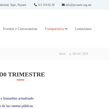
strial, Tepic, Nayarit.
311 214 62 28
info@pecuario.org.mx
Eventos y Convocatorias
Transparencia
Contactanos
Inicio
SEvAC 2019
D0 TRIMESTRE
 e Inmuebles actualizado
 de las cuentas públicas